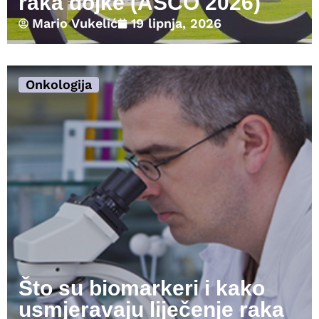
raka dojke (ASCO 2026)
Mario Vukelić
19 lipnja, 2026
Onkologija
Što su biomarkeri i kako
usmjeravaju liječenje raka