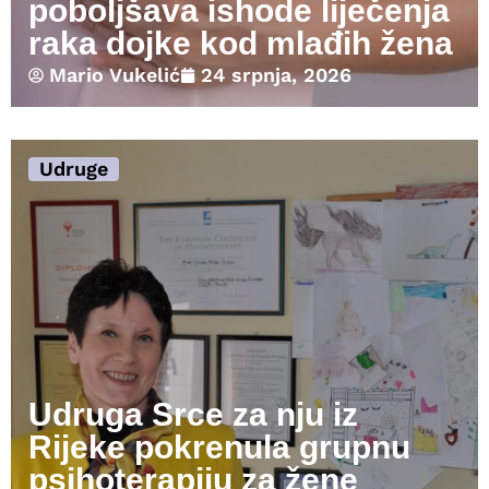
poboljšava ishode liječenja
raka dojke kod mlađih žena
Mario Vukelić
24 srpnja, 2026
Udruge
Udruga Srce za nju iz
Rijeke pokrenula grupnu
psihoterapiju za žene