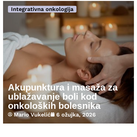
Integrativna onkologija
Akupunktura i masaža za
ublažavanje boli kod
onkoloških bolesnika
Mario Vukelić
6 ožujka, 2026