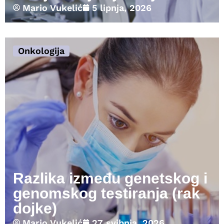
Mario Vukelić
5 lipnja, 2026
Onkologija
Razlika između genetskog i
genomskog testiranja (rak
dojke)
Mario Vukelić
27 svibnja, 2026