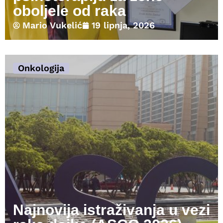
oboljele od raka
Mario Vukelić
19 lipnja, 2026
Onkologija
Najnovija istraživanja u vezi