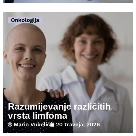
Onkologija
Razumijevanje različitih
vrsta limfoma
Mario Vukelić
20 travnja, 2026