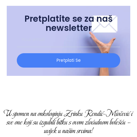
Pretplatite se za naš
newsletter
Pretplati Se
U spomen na onkologinju Zrinku Rendić-Miočević i
sve one koji su izgubili bitku s ovom zloćudnom bolešću –
uvijek u našim srcima!