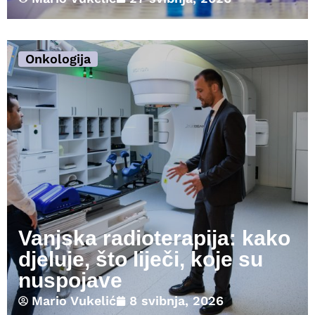
Onkologija
Vanjska radioterapija: kako
djeluje, što liječi, koje su
nuspojave
Mario Vukelić
8 svibnja, 2026