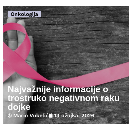
Onkologija
Najvažnije informacije o
trostruko negativnom raku
dojke
Mario Vukelić
13 ožujka, 2026