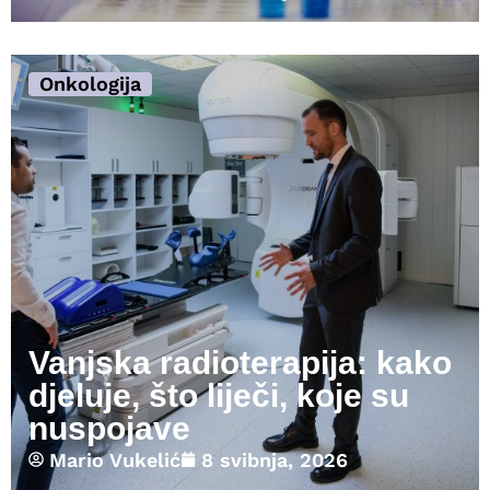
Onkologija
Vanjska radioterapija: kako
djeluje, što liječi, koje su
nuspojave
Mario Vukelić
8 svibnja, 2026