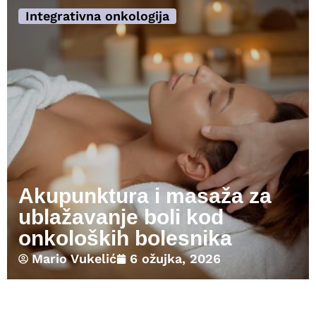
Integrativna onkologija
Akupunktura i masaža za
ublažavanje boli kod
onkoloških bolesnika
Mario Vukelić
6 ožujka, 2026