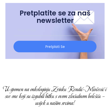
Pretplatite se za naš
newsletter
Pretplati Se
U spomen na onkologinju Zrinku Rendić-Miočević i
sve one koji su izgubili bitku s ovom zloćudnom bolešću –
uvijek u našim srcima!