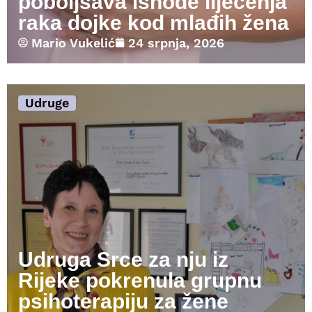
poboljšava ishode liječenja
raka dojke kod mlađih žena
Mario Vukelić
24 srpnja, 2026
Udruge
Udruga Srce za nju iz
Rijeke pokrenula grupnu
psihoterapiju za žene