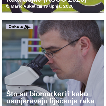
Mario Vukelić
19 lipnja, 2026
Onkologija
Što su biomarkeri i kako
usmjeravaju liječenje raka