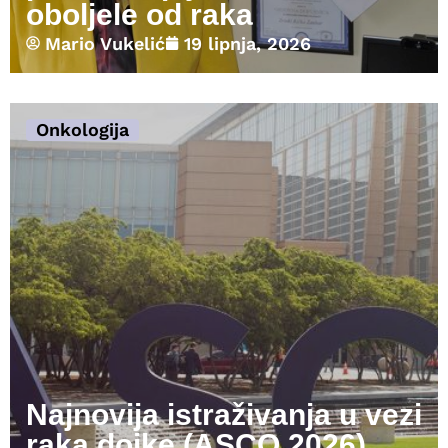
oboljele od raka
Mario Vukelić
19 lipnja, 2026
Onkologija
Najnovija istraživanja u vezi
raka dojke (ASCO 2026)