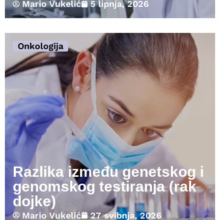
Mario Vukelić
5 lipnja, 2026
Onkologija
Razlika između genetskog i
genomskog testiranja (rak
dojke)
Mario Vukelić
27 svibnja, 2026