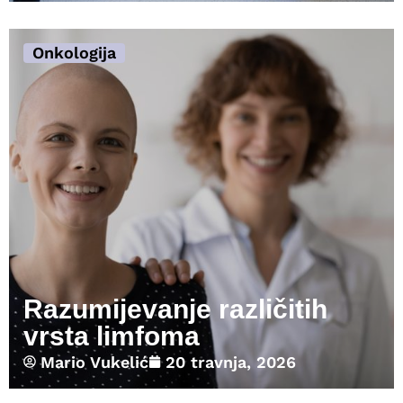
Onkologija
Razumijevanje različitih
vrsta limfoma
Mario Vukelić
20 travnja, 2026