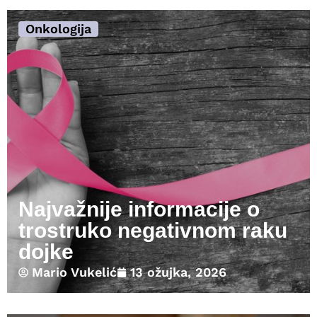
Onkologija
Najvažnije informacije o
trostruko negativnom raku
dojke
Mario Vukelić
13 ožujka, 2026