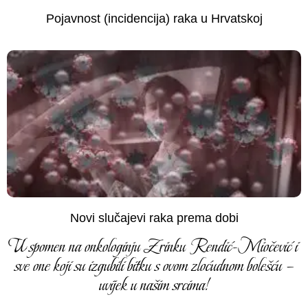
Pojavnost (incidencija) raka u Hrvatskoj
Novi slučajevi raka prema dobi
U spomen na onkologinju Zrinku Rendić-Miočević i
sve one koji su izgubili bitku s ovom zloćudnom bolešću –
uvijek u našim srcima!