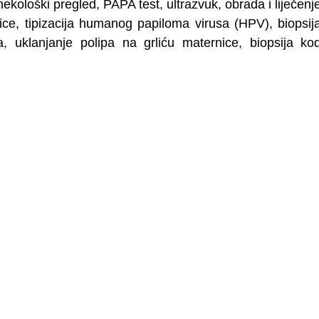
nekološki pregled, PAPA test, ultrazvuk, obrada i liječenj
ice, tipizacija humanog papiloma virusa (HPV), biopsij
a, uklanjanje polipa na grliću maternice, biopsija ko