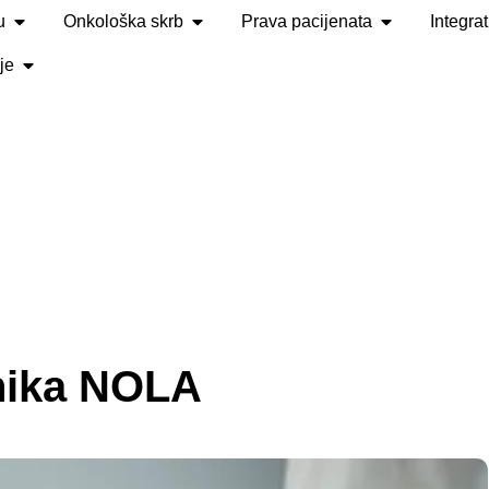
u
Onkološka skrb
Prava pacijenata
Integra
je
inika NOLA