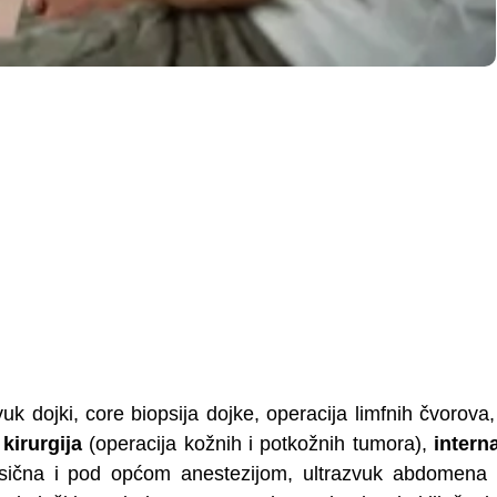
vuk dojki, core biopsija dojke, operacija limfnih čvorova
,
kirurgija
(operacija kožnih i potkožnih tumora),
intern
asična i pod općom anestezijom, ultrazvuk abdomena 