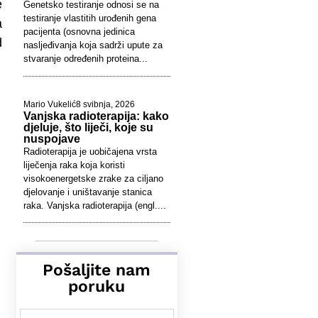
e
Genetsko testiranje odnosi se na
testiranje vlastitih urođenih gena
a
pacijenta (osnovna jedinica
d
nasljeđivanja koja sadrži upute za
stvaranje određenih proteina...
Mario Vukelić
8 svibnja, 2026
Vanjska radioterapija: kako
djeluje, što liječi, koje su
nuspojave
Radioterapija je uobičajena vrsta
liječenja raka koja koristi
visokoenergetske zrake za ciljano
djelovanje i uništavanje stanica
raka. Vanjska radioterapija (engl....
Pošaljite nam
poruku