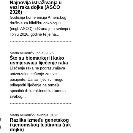
Najnovija istraživanja u
vezi raka dojke (ASCO
2026)
Godišnja konferencija Američkog
društva za kliničku onkologiju
(engl. ASCO) održana je u svibnju i
lipnju 2026. godine te je na...
Mario Vukelić
5 lipnja, 2026
Što su biomarkeri i kako
usmjeravaju liječenje raka
Liječenje raka ne podrazumijeva
univerzalno rješenje za sve
pacijente. Danas liječnici mogu
prilagoditi liječenje na temelju
specifičnih karakteristika tumora
svakog...
,
Mario Vukelić
27 svibnja, 2026
a
Razlika između genetskog
i genomskog testiranja (rak
i
dojke)