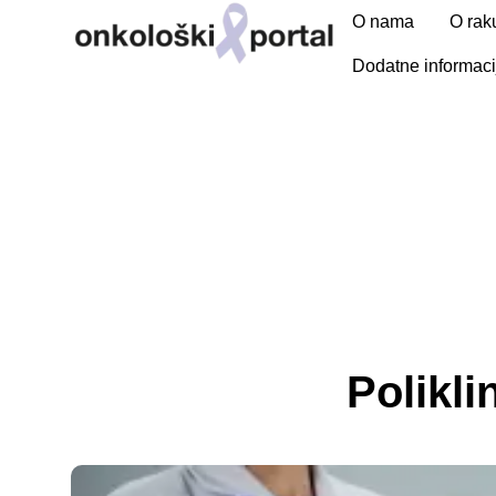
O nama
O rak
Dodatne informaci
Polikl