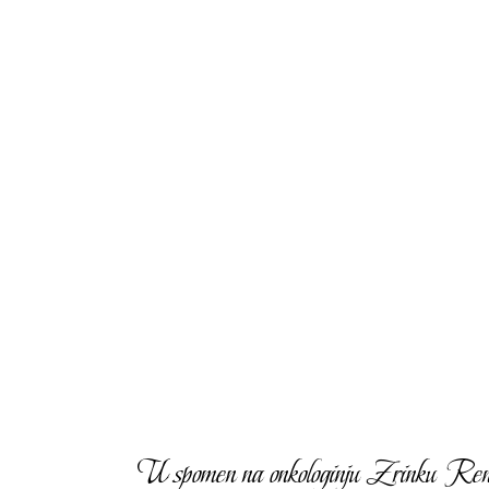
U spomen na onkologinju Zrinku Rendić