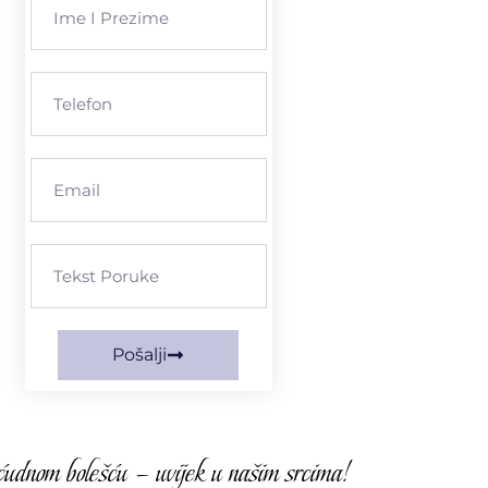
Pošalji
udnom bolešću – uvijek u našim srcima!