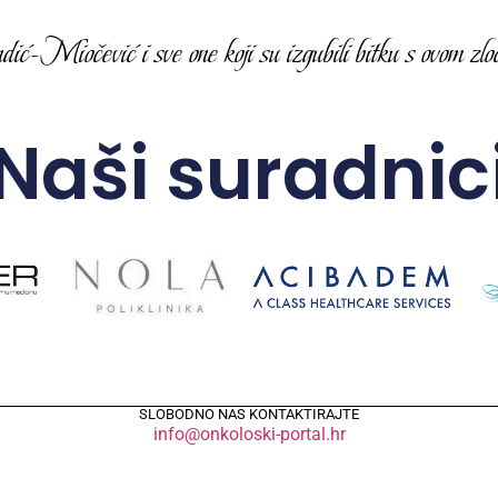
-Miočević i sve one koji su izgubili bitku s ovom zloć
Naši suradnic
SLOBODNO NAS KONTAKTIRAJTE
info@onkoloski-portal.hr