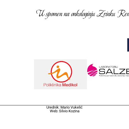
U spomen na onkologinju Zrinku Rendić
Urednik: Mario Vukelić
Web: Silvio Kozina