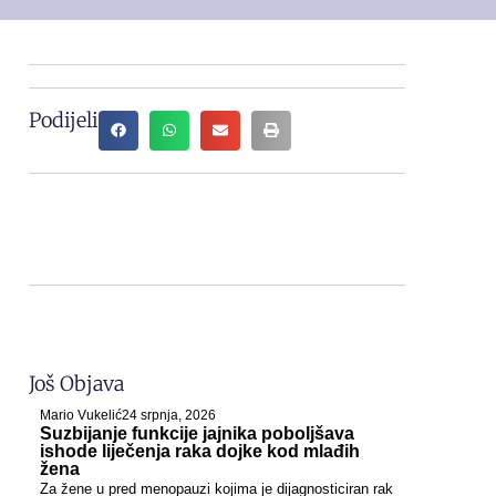
Podijeli
Još Objava
Mario Vukelić
24 srpnja, 2026
Suzbijanje funkcije jajnika poboljšava
ishode liječenja raka dojke kod mlađih
žena
Za žene u pred menopauzi kojima je dijagnosticiran rak