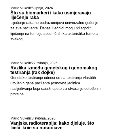
Mario Vukelić
5 lipnja, 2026
Što su biomarkeri i kako usmjeravaju
liječenje raka
Liječenje raka ne podrazumijeva univerzalno rješenje
za sve pacijente. Danas liječnici mogu prilagoditi
liječenje na temelju specifičnih karakteristika tumora
svakog...
Mario Vukelić
27 svibnja, 2026
Razlika između genetskog i genomskog
testiranja (rak dojke)
Genetsko testiranje odnosi se na testiranje vlastitih
urođenih gena pacijenta (osnovna jedinica
nasljeđivanja koja sadrži upute za stvaranje određenih
proteina...
Mario Vukelić
8 svibnja, 2026
Vanjska radioterapija: kako djeluje, što
liječi, koje su nuspojave