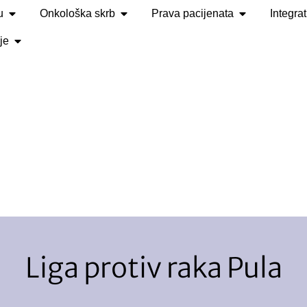
u
Onkološka skrb
Prava pacijenata
Integra
je
Liga protiv raka Pula