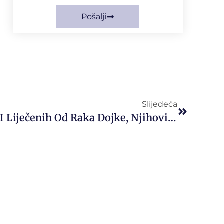
Pošalji
Slijedeća
Udruga Žena Oboljelih I Liječenih Od Raka Dojke, Njihovih Obitelji I Roditelja „ŽENADONNA“