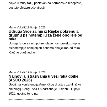
dojke u ranoj fazi, pozitivan na hormonske receptore,
postoje ohrabrujuće vijesti....
Mario Vukelić
19 lipnja, 2026
Udruga Srce za nju iz Rijeke pokrenula
grupnu psihoterapiju za žene oboljele od
raka
Udruga Srce za nju pokrenula je novi projekt grupne
psihoterapije namijenjen ženama oboljelima od raka.
Riječ je o još jednom...
Mario Vukelić
19 lipnja, 2026
Najnovija istraživanja u vezi raka dojke
(ASCO 2026)
Godišnja konferencija Američkog društva za kliničku
onkologiju (engl. ASCO) održana je u svibnju i lipnju
2026. godine te je na...