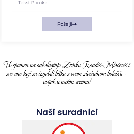
Pošalji
U spomen na onkologinju Zrinku Rendić-Miočević i
sve one koji su izgubili bitku s ovom zloćudnom bolešću –
uvijek u našim srcima!
Naši suradnici