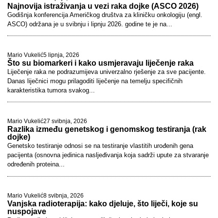
Najnovija istraživanja u vezi raka dojke (ASCO 2026)
Godišnja konferencija Američkog društva za kliničku onkologiju (engl.
ASCO) održana je u svibnju i lipnju 2026. godine te je na...
Mario Vukelić
5 lipnja, 2026
Što su biomarkeri i kako usmjeravaju liječenje raka
Liječenje raka ne podrazumijeva univerzalno rješenje za sve pacijente.
Danas liječnici mogu prilagoditi liječenje na temelju specifičnih
karakteristika tumora svakog...
Mario Vukelić
27 svibnja, 2026
Razlika između genetskog i genomskog testiranja (rak
dojke)
Genetsko testiranje odnosi se na testiranje vlastitih urođenih gena
pacijenta (osnovna jedinica nasljeđivanja koja sadrži upute za stvaranje
određenih proteina...
Mario Vukelić
8 svibnja, 2026
Vanjska radioterapija: kako djeluje, što liječi, koje su
nuspojave