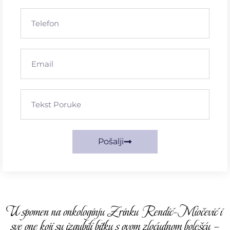
Pošalji
U spomen na onkologinju Zrinku Rendić-Miočević i
sve one koji su izgubili bitku s ovom zloćudnom bolešću –