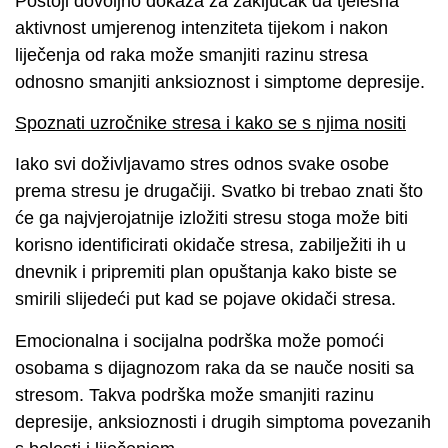
Postoji dovoljno dokaza za zaključak da tjelesna
aktivnost umjerenog intenziteta tijekom i nakon
liječenja od raka može smanjiti razinu stresa
odnosno smanjiti anksioznost i simptome depresije.
Spoznati uzročnike stresa i kako se s njima nositi
Iako svi doživljavamo stres odnos svake osobe
prema stresu je drugačiji. Svatko bi trebao znati što
će ga najvjerojatnije izložiti stresu stoga može biti
korisno identificirati okidače stresa, zabilježiti ih u
dnevnik i pripremiti plan opuštanja kako biste se
smirili slijedeći put kad se pojave okidači stresa.
Emocionalna i socijalna podrška može pomoći
osobama s dijagnozom raka da se nauče nositi sa
stresom. Takva podrška može smanjiti razinu
depresije, anksioznosti i drugih simptoma povezanih