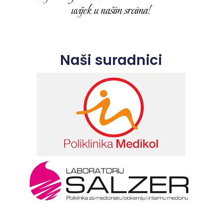
uvijek u našim srcima!
Naši suradnici