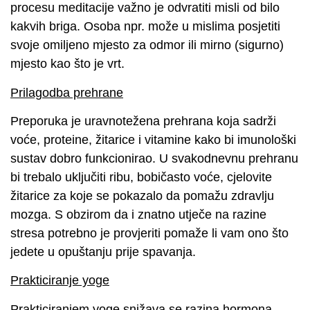
procesu meditacije važno je odvratiti misli od bilo
kakvih briga. Osoba npr. može u mislima posjetiti
svoje omiljeno mjesto za odmor ili mirno (sigurno)
mjesto kao što je vrt.
Prilagodba prehrane
Preporuka je uravnotežena prehrana koja sadrži
voće, proteine, žitarice i vitamine kako bi imunološki
sustav dobro funkcionirao. U svakodnevnu prehranu
bi trebalo uključiti ribu, bobičasto voće, cjelovite
žitarice za koje se pokazalo da pomažu zdravlju
mozga. S obzirom da i znatno utječe na razine
stresa potrebno je provjeriti pomaže li vam ono što
jedete u opuštanju prije spavanja.
Prakticiranje yoge
Prakticiranjem yoge snižava se razina hormona