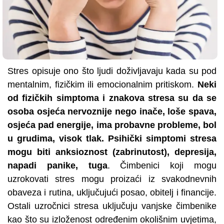
Stres opisuje ono što ljudi doživljavaju kada su pod
mentalnim, fizičkim ili emocionalnim pritiskom.
Neki
od fizičkih simptoma i znakova stresa su da se
osoba osjeća nervoznije nego inače, loše spava,
osjeća pad energije, ima probavne probleme, bol
u grudima, visok tlak. Psihički simptomi stresa
mogu biti anksioznost (zabrinutost), depresija,
napadi panike, tuga
. Čimbenici koji mogu
uzrokovati stres mogu proizaći iz svakodnevnih
obaveza i rutina, uključujući posao, obitelj i financije.
Ostali uzročnici stresa uključuju vanjske čimbenike
kao što su izloženost određenim okolišnim uvjetima,