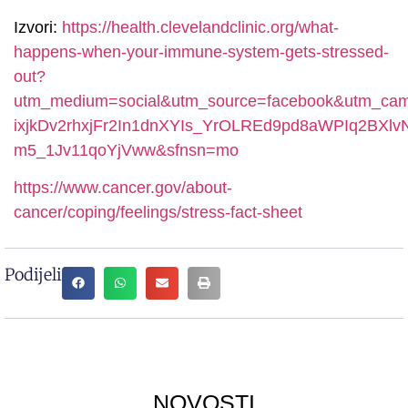
Izvori:
https://health.clevelandclinic.org/what-
happens-when-your-immune-system-gets-stressed-
out?
utm_medium=social&utm_source=facebook&utm_ca
ixjkDv2rhxjFr2In1dnXYIs_YrOLREd9pd8aWPIq2BX
m5_1Jv11qoYjVww&sfnsn=mo
https://www.cancer.gov/about-
cancer/coping/feelings/stress-fact-sheet
Podijeli
NOVOSTI