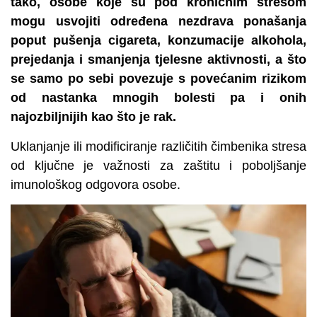
tako, osobe koje su pod kroničnim stresom
mogu usvojiti određena nezdrava ponašanja
poput pušenja cigareta, konzumacije alkohola,
prejedanja i smanjenja tjelesne aktivnosti, a što
se samo po sebi povezuje s povećanim rizikom
od nastanka mnogih bolesti pa i onih
najozbiljnijih kao što je rak.
Uklanjanje ili modificiranje različitih čimbenika stresa
od ključne je važnosti za zaštitu i poboljšanje
imunološkog odgovora osobe.