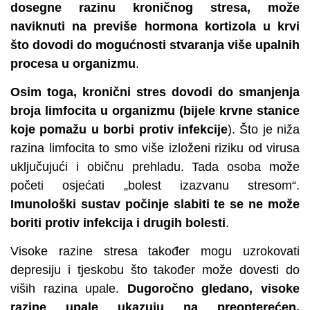
dosegne razinu kroničnog stresa, može
naviknuti na previše hormona kortizola u krvi
što dovodi do mogućnosti stvaranja više upalnih
procesa u organizmu
.
Osim toga, kronični stres dovodi do smanjenja
broja limfocita u organizmu (bijele krvne stanice
koje pomažu u borbi protiv infekcije
). Što je niža
razina limfocita to smo više izloženi riziku od virusa
uključujući i običnu prehladu. Tada osoba može
početi osjećati „bolest izazvanu stresom“.
Imunološki sustav počinje slabiti te se ne može
boriti protiv infekcija i drugih bolesti
.
Visoke razine stresa također mogu uzrokovati
depresiju i tjeskobu što također može dovesti do
viših razina upale.
Dugoročno gledano, visoke
razine upale ukazuju na preopterećen,