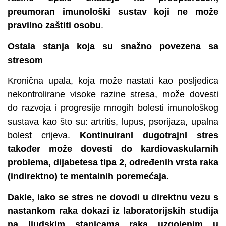
preumoran imunološki sustav koji ne može
pravilno zaštiti osobu
.
Ostala stanja koja su snažno povezena sa
stresom
Kronična upala, koja može nastati kao posljedica
nekontrolirane visoke razine stresa, može dovesti
do razvoja i progresije mnogih bolesti imunološkog
sustava kao što su: artritis, lupus, psorijaza, upalna
bolest crijeva.
KontinuiranI dugotrajnI stres
također može dovesti do kardiovaskularnih
problema, dijabetesa tipa 2, određenih vrsta raka
(indirektno) te mentalnih poremećaja.
Dakle, iako se stres ne dovodi u direktnu vezu s
nastankom raka dokazi iz laboratorijskih studija
na ljudskim stanicama raka uzgojenim u