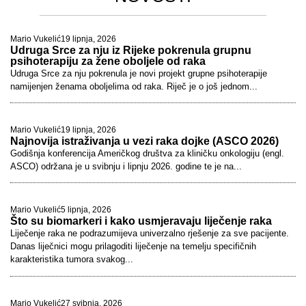
Mario Vukelić
19 lipnja, 2026
Udruga Srce za nju iz Rijeke pokrenula grupnu
psihoterapiju za žene oboljele od raka
Udruga Srce za nju pokrenula je novi projekt grupne psihoterapije
namijenjen ženama oboljelima od raka. Riječ je o još jednom...
Mario Vukelić
19 lipnja, 2026
Najnovija istraživanja u vezi raka dojke (ASCO 2026)
Godišnja konferencija Američkog društva za kliničku onkologiju (engl.
ASCO) održana je u svibnju i lipnju 2026. godine te je na...
Mario Vukelić
5 lipnja, 2026
Što su biomarkeri i kako usmjeravaju liječenje raka
Liječenje raka ne podrazumijeva univerzalno rješenje za sve pacijente.
Danas liječnici mogu prilagoditi liječenje na temelju specifičnih
karakteristika tumora svakog...
Mario Vukelić
27 svibnja, 2026