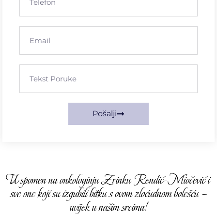
Pošalji
U spomen na onkologinju Zrinku Rendić-Miočević i
sve one koji su izgubili bitku s ovom zloćudnom bolešću –
uvijek u našim srcima!