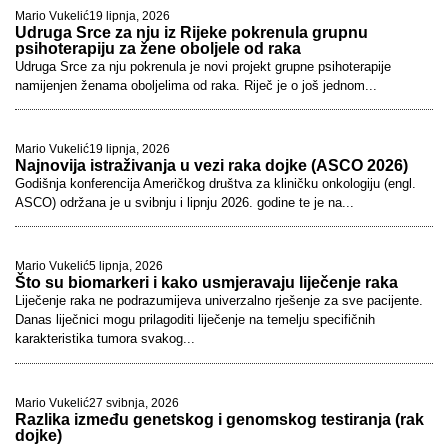
Mario Vukelić
19 lipnja, 2026
Udruga Srce za nju iz Rijeke pokrenula grupnu
psihoterapiju za žene oboljele od raka
Udruga Srce za nju pokrenula je novi projekt grupne psihoterapije
namijenjen ženama oboljelima od raka. Riječ je o još jednom...
Mario Vukelić
19 lipnja, 2026
Najnovija istraživanja u vezi raka dojke (ASCO 2026)
Godišnja konferencija Američkog društva za kliničku onkologiju (engl.
ASCO) održana je u svibnju i lipnju 2026. godine te je na...
Mario Vukelić
5 lipnja, 2026
Što su biomarkeri i kako usmjeravaju liječenje raka
Liječenje raka ne podrazumijeva univerzalno rješenje za sve pacijente.
Danas liječnici mogu prilagoditi liječenje na temelju specifičnih
karakteristika tumora svakog...
Mario Vukelić
27 svibnja, 2026
Razlika između genetskog i genomskog testiranja (rak
dojke)