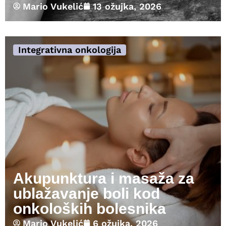
Mario Vukelić
13 ožujka, 2026
Integrativna onkologija
Akupunktura i masaža za
ublažavanje boli kod
onkoloških bolesnika
Mario Vukelić
6 ožujka, 2026