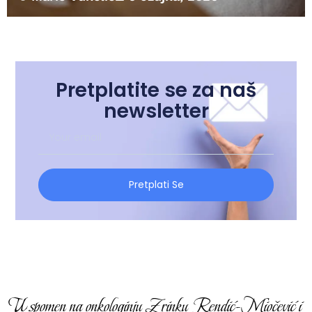
Pretplatite se za naš
newsletter
Pretplati Se
U spomen na onkologinju Zrinku Rendić-Miočević i