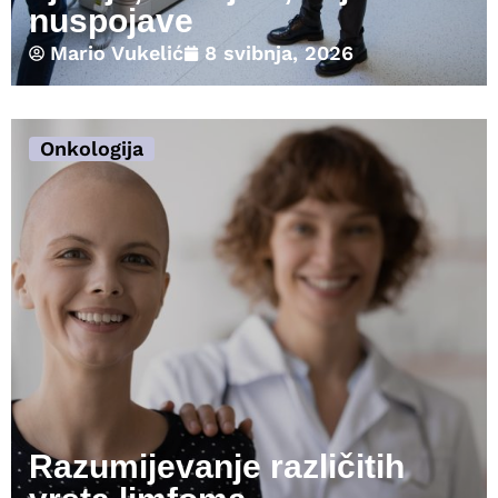
nuspojave
Mario Vukelić
8 svibnja, 2026
Onkologija
Razumijevanje različitih