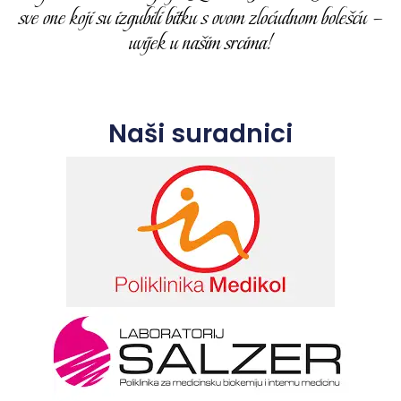
sve one koji su izgubili bitku s ovom zloćudnom bolešću –
uvijek u našim srcima!
Naši suradnici