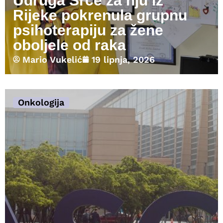
Udruga Srce za nju iz
Rijeke pokrenula grupnu
psihoterapiju za žene
oboljele od raka
Mario Vukelić
19 lipnja, 2026
Onkologija