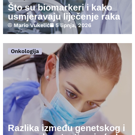
Što su biomarkeri i kako
usmjeravaju liječenje raka
Mario Vukelić
5 lipnja, 2026
Onkologija
Razlika između genetskog i