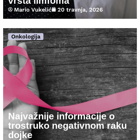
vrsta limfoma
Mario Vukelić
20 travnja, 2026
Onkologija
Najvažnije informacije o
trostruko negativnom raku
dojke