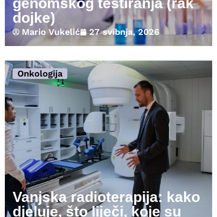
genomskog testiranja (rak
dojke)
Mario Vukelić
27 svibnja, 2026
Onkologija
Vanjska radioterapija: kako
djeluje, što liječi, koje su