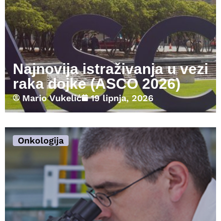
Najnovija istraživanja u vezi
raka dojke (ASCO 2026)
Mario Vukelić
19 lipnja, 2026
Onkologija