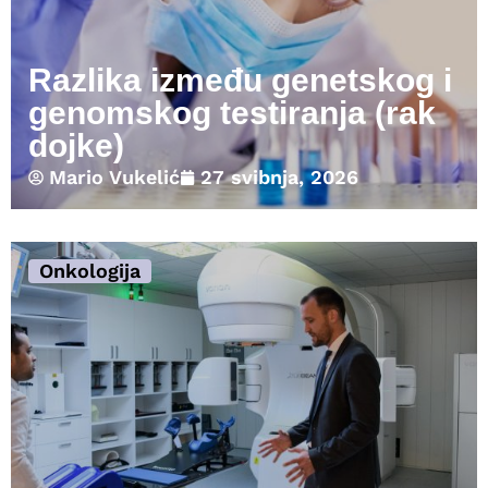
Razlika između genetskog i
genomskog testiranja (rak
dojke)
Mario Vukelić
27 svibnja, 2026
Onkologija