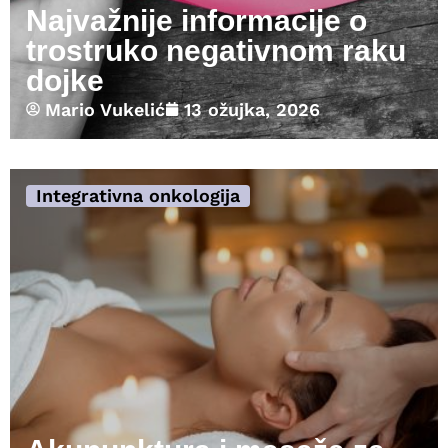
Najvažnije informacije o
trostruko negativnom raku
dojke
Mario Vukelić
13 ožujka, 2026
Integrativna onkologija