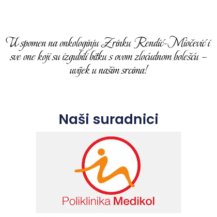
U spomen na onkologinju Zrinku Rendić-Miočević i
sve one koji su izgubili bitku s ovom zloćudnom bolešću –
uvijek u našim srcima!
Naši suradnici