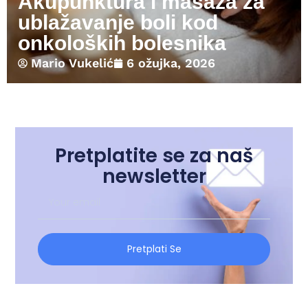
Akupunktura i masaža za
ublažavanje boli kod
onkoloških bolesnika
Mario Vukelić
6 ožujka, 2026
Pretplatite se za naš
newsletter
Pretplati Se