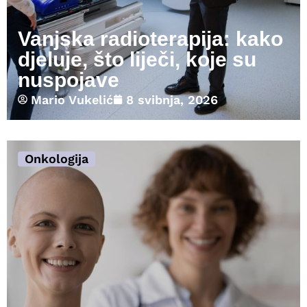
Vanjska radioterapija: kako
djeluje, što liječi, koje su
nuspojave
Mario Vukelić
8 svibnja, 2026
Onkologija