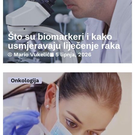
Što su biomarkeri i kako
usmjeravaju liječenje raka
Mario Vukelić
5 lipnja, 2026
Onkologija