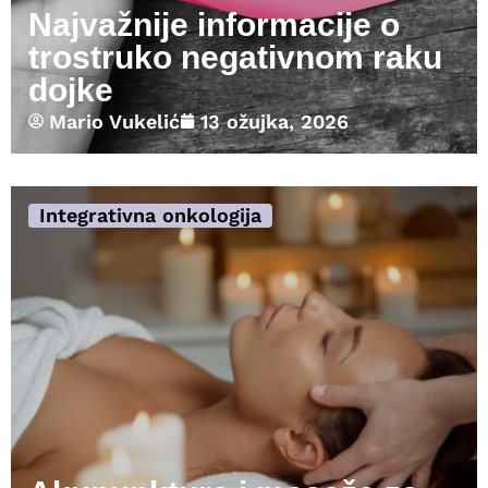
Najvažnije informacije o
trostruko negativnom raku
dojke
Mario Vukelić
13 ožujka, 2026
Integrativna onkologija