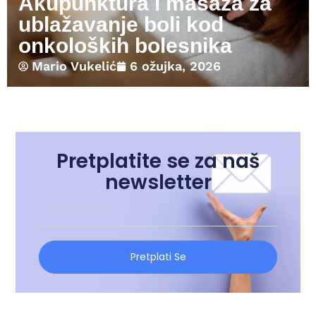
Akupunktura i masaža za
ublažavanje boli kod
onkoloških bolesnika
Mario Vukelić
6 ožujka, 2026
Pretplatite se za naš
newsletter
Pretplati Se