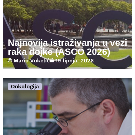
Najnovija istraživanja u vezi
raka dojke (ASCO 2026)
Mario Vukelić
19 lipnja, 2026
Onkologija