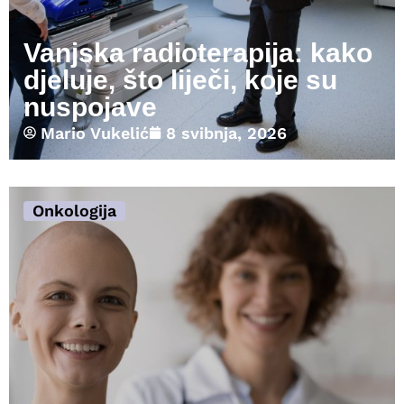
Vanjska radioterapija: kako
djeluje, što liječi, koje su
nuspojave
Mario Vukelić
8 svibnja, 2026
Onkologija