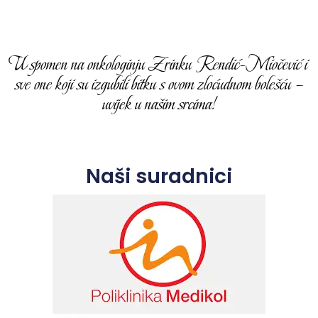
U spomen na onkologinju Zrinku Rendić-Miočević i
sve one koji su izgubili bitku s ovom zloćudnom bolešću –
uvijek u našim srcima!
Naši suradnici