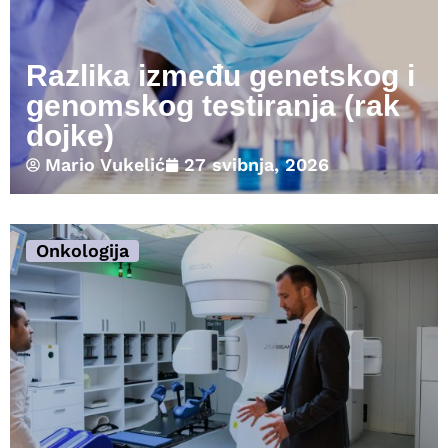
Razlika između genetskog i
genomskog testiranja (rak
dojke)
Mario Vukelić
27 svibnja, 2026
Onkologija