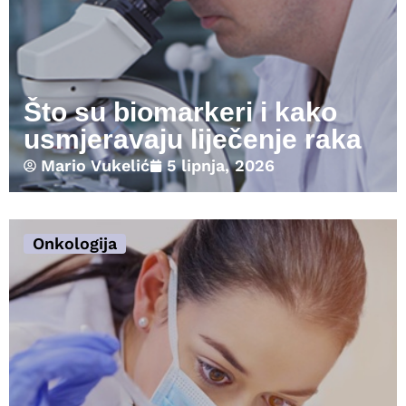
Što su biomarkeri i kako
usmjeravaju liječenje raka
Mario Vukelić
5 lipnja, 2026
Onkologija