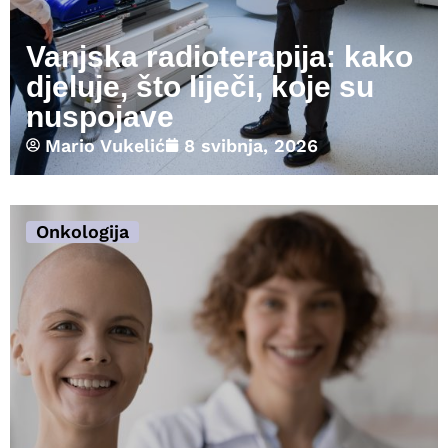
Vanjska radioterapija: kako
djeluje, što liječi, koje su
nuspojave
Mario Vukelić
8 svibnja, 2026
Onkologija