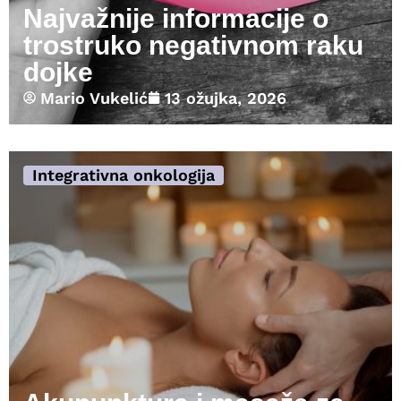
Najvažnije informacije o
trostruko negativnom raku
dojke
Mario Vukelić
13 ožujka, 2026
Integrativna onkologija