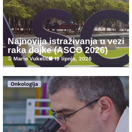
Najnovija istraživanja u vezi
raka dojke (ASCO 2026)
Mario Vukelić
19 lipnja, 2026
Onkologija