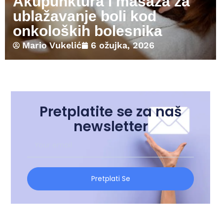
Akupunktura i masaža za
ublažavanje boli kod
onkoloških bolesnika
Mario Vukelić
6 ožujka, 2026
Pretplatite se za naš
newsletter
Pretplati Se