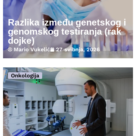
Razlika između genetskog i
genomskog testiranja (rak
dojke)
Mario Vukelić
27 svibnja, 2026
Onkologija