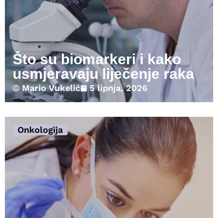
Što su biomarkeri i kako
usmjeravaju liječenje raka
Mario Vukelić
5 lipnja, 2026
Onkologija