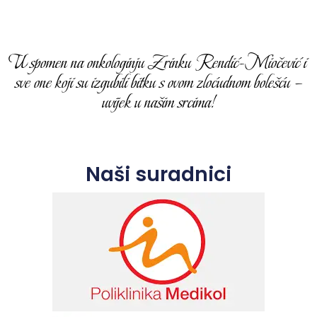
U spomen na onkologinju Zrinku Rendić-Miočević i
sve one koji su izgubili bitku s ovom zloćudnom bolešću –
uvijek u našim srcima!
Naši suradnici