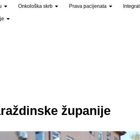
u
Onkološka skrb
Prava pacijenata
Integra
je
raždinske županije