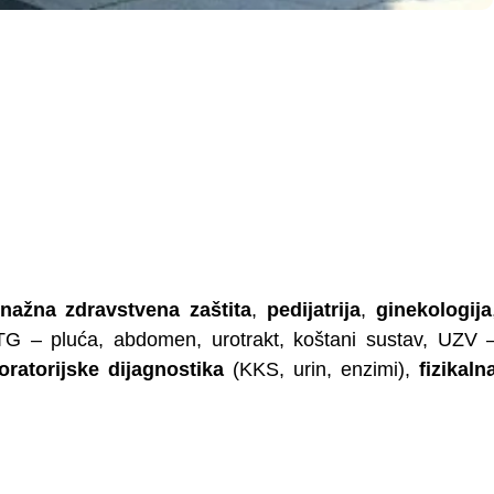
onažna zdravstvena zaštita
,
pedijatrija
,
ginekologija
G – pluća, abdomen, urotrakt, koštani sustav, UZV 
oratorijske dijagnostika
(KKS, urin, enzimi),
fizikaln