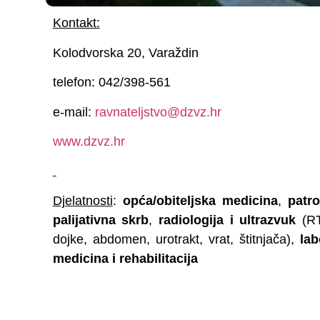
Kontakt:
Kolodvorska 20, Varaždin
telefon: 042/398-561
e-mail:
ravnateljstvo@dzvz.hr
www.dzvz.hr
Djelatnosti
:
opća/obiteljska medicina
,
patr
palijativna skrb
,
radiologija i ultrazvuk
(RT
dojke, abdomen, urotrakt, vrat, štitnjača),
lab
medicina i rehabilitacija