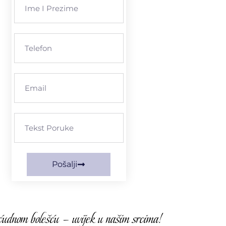
Pošalji
udnom bolešću – uvijek u našim srcima!