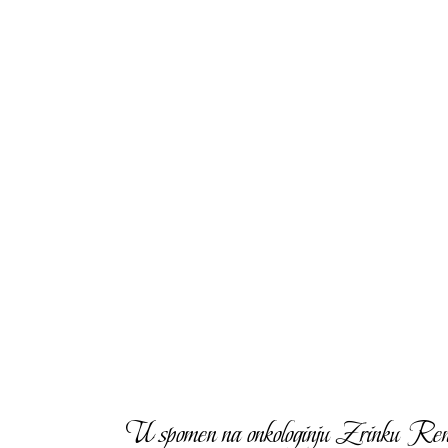
U spomen na onkologinju Zrinku Rendić