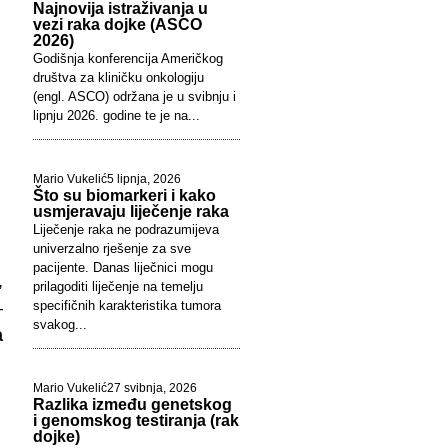
Najnovija istraživanja u
vezi raka dojke (ASCO
2026)
Godišnja konferencija Američkog
društva za kliničku onkologiju
(engl. ASCO) održana je u svibnju i
lipnju 2026. godine te je na...
Mario Vukelić
5 lipnja, 2026
Što su biomarkeri i kako
usmjeravaju liječenje raka
Liječenje raka ne podrazumijeva
univerzalno rješenje za sve
pacijente. Danas liječnici mogu
,
prilagoditi liječenje na temelju
–
specifičnih karakteristika tumora
svakog...
a
Mario Vukelić
27 svibnja, 2026
Razlika između genetskog
i genomskog testiranja (rak
dojke)