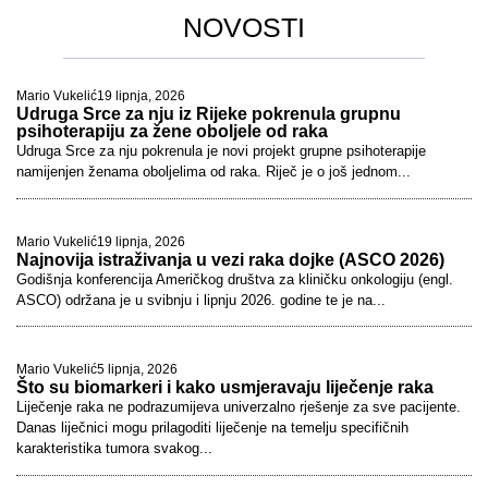
NOVOSTI
Mario Vukelić
19 lipnja, 2026
Udruga Srce za nju iz Rijeke pokrenula grupnu
psihoterapiju za žene oboljele od raka
Udruga Srce za nju pokrenula je novi projekt grupne psihoterapije
namijenjen ženama oboljelima od raka. Riječ je o još jednom...
Mario Vukelić
19 lipnja, 2026
Najnovija istraživanja u vezi raka dojke (ASCO 2026)
Godišnja konferencija Američkog društva za kliničku onkologiju (engl.
ASCO) održana je u svibnju i lipnju 2026. godine te je na...
Mario Vukelić
5 lipnja, 2026
Što su biomarkeri i kako usmjeravaju liječenje raka
Liječenje raka ne podrazumijeva univerzalno rješenje za sve pacijente.
Danas liječnici mogu prilagoditi liječenje na temelju specifičnih
karakteristika tumora svakog...