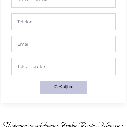
Pošalji
U spomen na onkologinju Zrinku Rendić-Miočević i