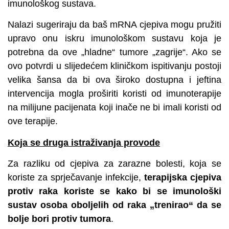
imunološkog sustava.
Nalazi sugeriraju da baš mRNA cjepiva mogu pružiti
upravo onu iskru imunološkom sustavu koja je
potrebna da ove „hladne“ tumore „zagrije“. Ako se
ovo potvrdi u slijedećem kliničkom ispitivanju postoji
velika šansa da bi ova široko dostupna i jeftina
intervencija mogla proširiti koristi od imunoterapije
na milijune pacijenata koji inače ne bi imali koristi od
ove terapije.
Koja se druga istraživanja provode
Za razliku od cjepiva za zarazne bolesti, koja se
koriste za sprječavanje infekcije,
terapijska cjepiva
protiv raka koriste se kako bi se imunološki
sustav osoba oboljelih od raka „trenirao“ da se
bolje bori protiv tumora
.