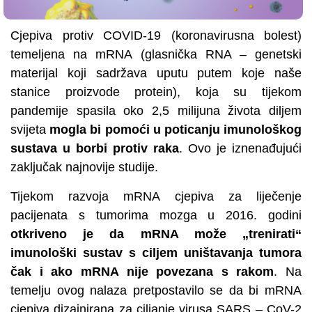
Cjepiva protiv COVID-19 (koronavirusna bolest)
temeljena na mRNA (glasnička RNA – genetski
materijal koji sadržava uputu putem koje naše
stanice proizvode protein), koja su tijekom
pandemije spasila oko 2,5 milijuna života diljem
svijeta
mogla bi pomoći u poticanju imunološkog
sustava u borbi protiv raka
. Ovo je iznenađujući
zaključak najnovije studije.
Tijekom razvoja mRNA cjepiva za liječenje
pacijenata s tumorima mozga u 2016. godini
otkriveno je da mRNA može „trenirati“
imunološki sustav s ciljem uništavanja tumora
čak i ako mRNA nije povezana s rakom
. Na
temelju ovog nalaza pretpostavilo se da bi mRNA
cjepiva dizajnirana za ciljanje virusa SARS – CoV-2