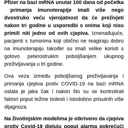
Pfizer na bazi mRNA unutar 100 dana od početka
primanja imunoterapije imali više nego
dvostruko veću vjerojatnost da će preživjeti
nakon tri godine u usporedbi s onima koji nisu
primili niti jedno od ovih cjepiva.
Iznenađujuće,
pacijenti s tumorima koji obično ne reagiraju dobro
na imunoterapiju također su imali velike koristi s
gotovo peterostrukim poboljšanjem ukupnog
preživljavanja u tri godine.
Ova veza između poboljšanog preživljavanja i
primanja cjepiva protiv COVID-19 na bazi mRNA
ostala je jaka čak i nakon što su se kontrolirali
faktori poput težine bolesti i istodobno prisutnih više
dijagnoza.
Na životinjskim modelima je otkriveno da cjepiva
protiv Covid-19 djeluju poput alarma pokrećući