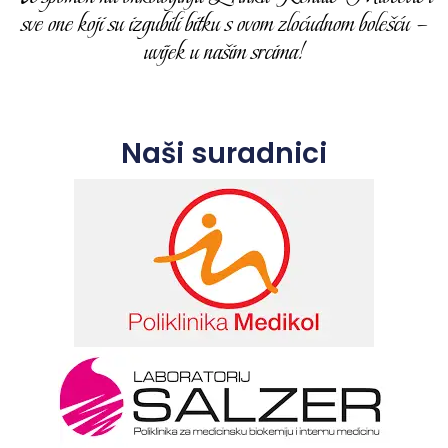
sve one koji su izgubili bitku s ovom zloćudnom bolešću –
uvijek u našim srcima!
Naši suradnici