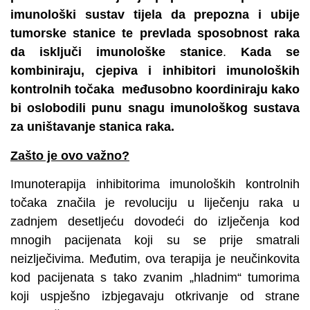
imunološki sustav tijela da prepozna i ubije
tumorske stanice te prevlada sposobnost raka
da isključi imunološke stanice
.
Kada se
kombiniraju, cjepiva i inhibitori imunoloških
kontrolnih točaka međusobno koordiniraju kako
bi oslobodili punu snagu imunološkog sustava
za uništavanje stanica raka.
Zašto je ovo važno?
Imunoterapija inhibitorima imunoloških kontrolnih
točaka značila je revoluciju u liječenju raka u
zadnjem desetljeću dovodeći do izlječenja kod
mnogih pacijenata koji su se prije smatrali
neizlječivima. Međutim, ova terapija je neučinkovita
kod pacijenata s tako zvanim „hladnim“ tumorima
koji uspješno izbjegavaju otkrivanje od strane