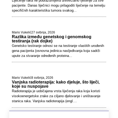
Liječenje raka ne podrazumijeva univerzalno rješenje za sve
pacijente. Danas liječnici mogu prilagoditi liječenje na temelju
specifičnih karakteristika tumora svakog...
Mario Vukelić
27 svibnja, 2026
Razlika između genetskog i genomskog
testiranja (rak dojke)
Genetsko testiranje odnosi se na testiranje vlastitih urođenih
gena pacijenta (osnovna jedinica nasljeđivanja koja sadrži
upute za stvaranje određenih proteina...
Mario Vukelić
8 svibnja, 2026
Vanjska radioterapija: kako djeluje, što liječi,
koje su nuspojave
Radioterapija je uobičajena vrsta liječenja raka koja koristi
visokoenergetske zrake za ciljano djelovanje i uništavanje
stanica raka. Vanjska radioterapija (engl....