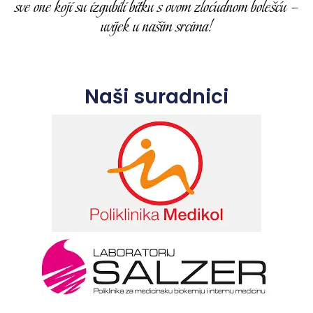
sve one koji su izgubili bitku s ovom zloćudnom bolešću –
uvijek u našim srcima!
Naši suradnici