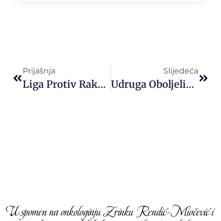
Prijašnja
Slijedeća
Liga Protiv Raka Korčula – Pelješac – Lastovo – Mljet
Udruga Oboljelih Od Malignih Bolesti Život
U spomen na onkologinju Zrinku Rendić-Miočević i