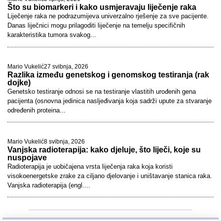
Što su biomarkeri i kako usmjeravaju liječenje raka
Liječenje raka ne podrazumijeva univerzalno rješenje za sve pacijente.
Danas liječnici mogu prilagoditi liječenje na temelju specifičnih
karakteristika tumora svakog...
Mario Vukelić
27 svibnja, 2026
Razlika između genetskog i genomskog testiranja (rak
dojke)
Genetsko testiranje odnosi se na testiranje vlastitih urođenih gena
pacijenta (osnovna jedinica nasljeđivanja koja sadrži upute za stvaranje
određenih proteina...
Mario Vukelić
8 svibnja, 2026
Vanjska radioterapija: kako djeluje, što liječi, koje su
nuspojave
Radioterapija je uobičajena vrsta liječenja raka koja koristi
visokoenergetske zrake za ciljano djelovanje i uništavanje stanica raka.
Vanjska radioterapija (engl....