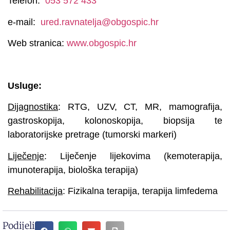
Telefon:
053 572 433
e-mail:
ured.ravnatelja@obgospic.hr
Web stranica:
www.obgospic.hr
Usluge:
Dijagnostika
: RTG, UZV, CT, MR, mamografija,
gastroskopija, kolonoskopija, biopsija te
laboratorijske pretrage (tumorski markeri)
Liječenje
: Liječenje lijekovima (kemoterapija,
imunoterapija, biološka terapija)
Rehabilitacija
: Fizikalna terapija, terapija limfedema
Podijeli