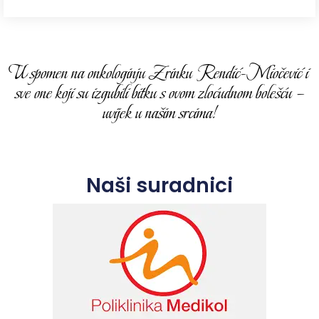
U spomen na onkologinju Zrinku Rendić-Miočević i
sve one koji su izgubili bitku s ovom zloćudnom bolešću –
uvijek u našim srcima!
Naši suradnici