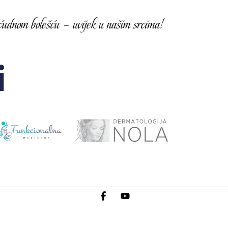
udnom bolešću – uvijek u našim srcima!
i