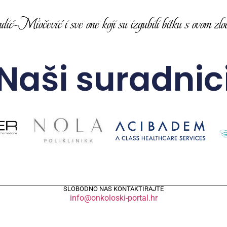
-Miočević i sve one koji su izgubili bitku s ovom zloć
Naši suradnic
SLOBODNO NAS KONTAKTIRAJTE
info@onkoloski-portal.hr