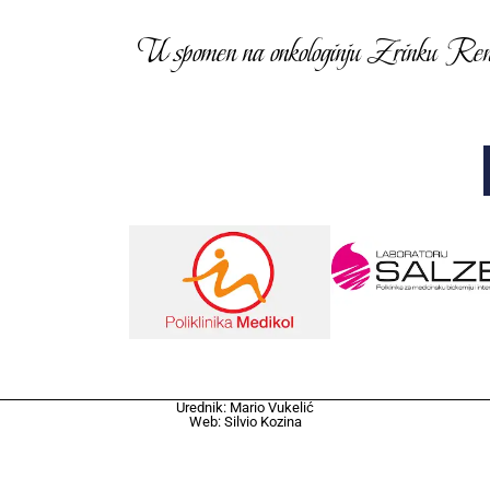
U spomen na onkologinju Zrinku Rendić
Urednik: Mario Vukelić
Web: Silvio Kozina