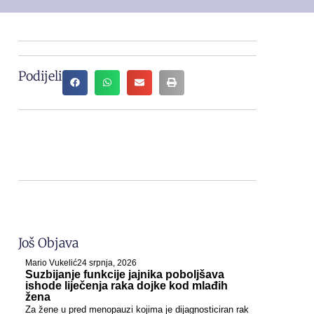
Podijeli
Još Objava
Mario Vukelić
24 srpnja, 2026
Suzbijanje funkcije jajnika poboljšava
ishode liječenja raka dojke kod mlađih
žena
Za žene u pred menopauzi kojima je dijagnosticiran rak