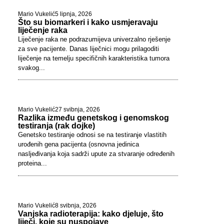
Mario Vukelić
5 lipnja, 2026
Što su biomarkeri i kako usmjeravaju
liječenje raka
Liječenje raka ne podrazumijeva univerzalno rješenje
za sve pacijente. Danas liječnici mogu prilagoditi
liječenje na temelju specifičnih karakteristika tumora
svakog...
Mario Vukelić
27 svibnja, 2026
Razlika između genetskog i genomskog
testiranja (rak dojke)
Genetsko testiranje odnosi se na testiranje vlastitih
urođenih gena pacijenta (osnovna jedinica
nasljeđivanja koja sadrži upute za stvaranje određenih
proteina...
Mario Vukelić
8 svibnja, 2026
Vanjska radioterapija: kako djeluje, što
liječi, koje su nuspojave