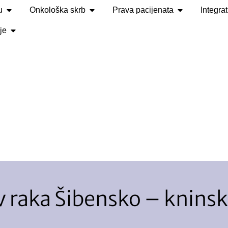
u
Onkološka skrb
Prava pacijenata
Integra
je
v raka Šibensko – knins