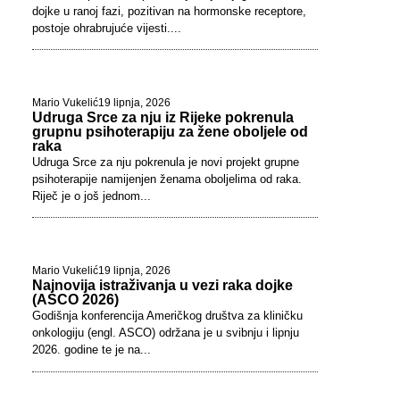
dojke u ranoj fazi, pozitivan na hormonske receptore,
postoje ohrabrujuće vijesti....
Mario Vukelić
19 lipnja, 2026
Udruga Srce za nju iz Rijeke pokrenula
grupnu psihoterapiju za žene oboljele od
raka
Udruga Srce za nju pokrenula je novi projekt grupne
psihoterapije namijenjen ženama oboljelima od raka.
Riječ je o još jednom...
Mario Vukelić
19 lipnja, 2026
Najnovija istraživanja u vezi raka dojke
(ASCO 2026)
Godišnja konferencija Američkog društva za kliničku
onkologiju (engl. ASCO) održana je u svibnju i lipnju
2026. godine te je na...